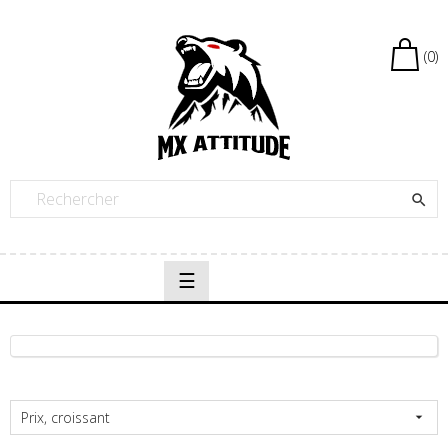
(0)

Basculer
☰
la
navigation
Prix, croissant
