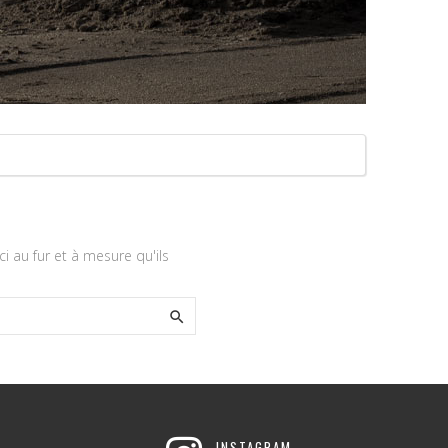
ci au fur et à mesure qu'ils

INSTAGRAM