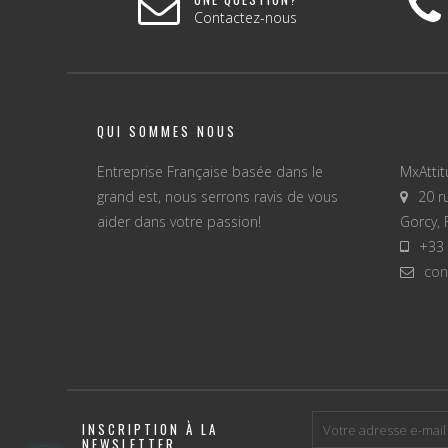
Contactez-nous
QUI SOMMES NOUS
Entreprise Française basée dans le
MxAtti
grand est, nous serrons ravis de vous
20 r
aider dans votre passion!
Gorcy, 
+33 
con
INSCRIPTION À LA
NEWSLETTER