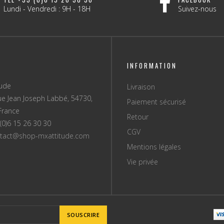
Lundi - Vendredi : 9H - 18H
Suivez-nous
INFORMATION
tude
Livraison
ue Jean Joseph Labbé, 54730,
Paiement sécurisé
France
Retour
(0)6 15 26 30 30
CGV
tact@shop-mxattitude.com
Mentions légales
Vie privée
SOUSCRIRE