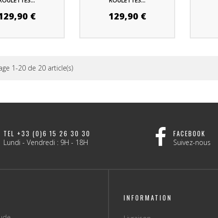
ROULETTES...
ROULETTES...
129,90 €
129,90 €
age 1-20 de 20 article(s)
TEL +33 (0)6 15 26 30 30
FACEBOOK
Lundi - Vendredi : 9H - 18H
Suivez-nous
INFORMATION
tude