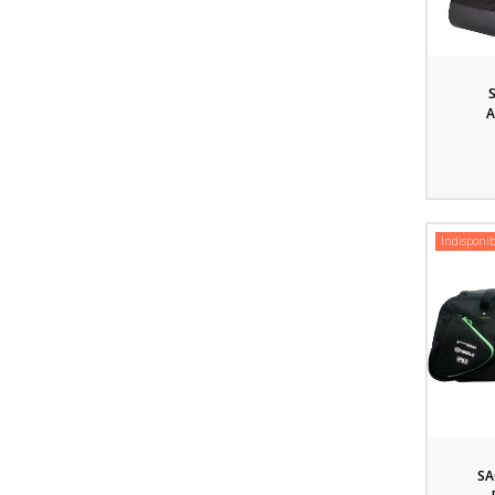
A
Indisponib
SA