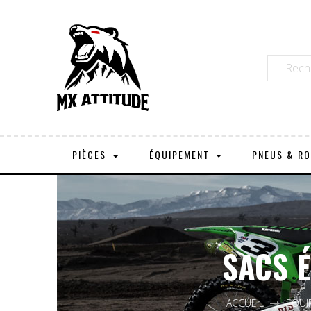
PIÈCES
ÉQUIPEMENT
PNEUS & R
SACS É
ACCUEIL
EQUI