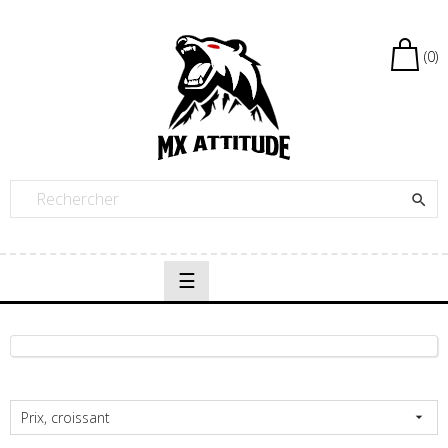
(0)

Basculer
☰
la
navigation
Prix, croissant
