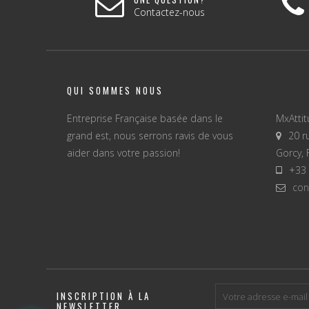
Contactez-nous
QUI SOMMES NOUS
Entreprise Française basée dans le
MxAtti
grand est, nous serrons ravis de vous
20 r
aider dans votre passion!
Gorcy, 
+33 
con
INSCRIPTION À LA
NEWSLETTER