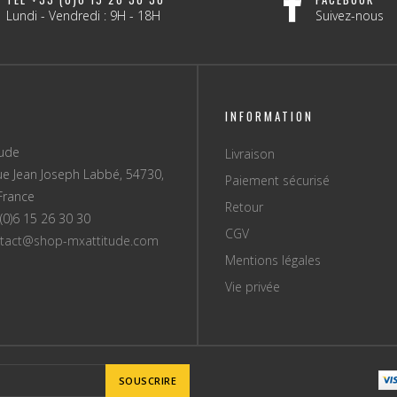
Lundi - Vendredi : 9H - 18H
Suivez-nous
INFORMATION
tude
Livraison
ue Jean Joseph Labbé, 54730,
Paiement sécurisé
France
Retour
(0)6 15 26 30 30
CGV
tact@shop-mxattitude.com
Mentions légales
Vie privée
SOUSCRIRE