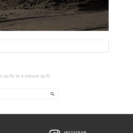
ci au fur et à mesure qu'ils

INSTAGRAM