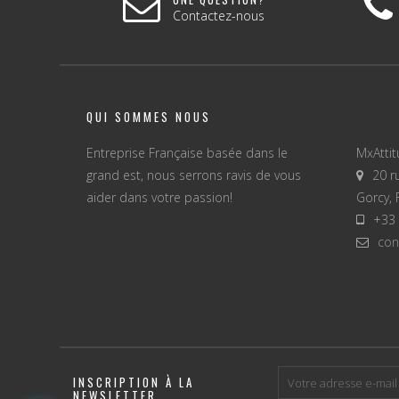
Contactez-nous
QUI SOMMES NOUS
Entreprise Française basée dans le
MxAtti
grand est, nous serrons ravis de vous
20 r
aider dans votre passion!
Gorcy, 
+33 
con
INSCRIPTION À LA
NEWSLETTER