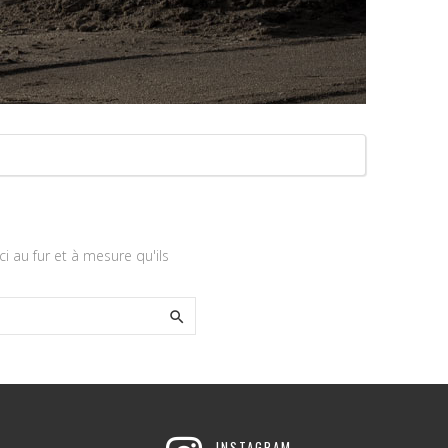
ci au fur et à mesure qu'ils

INSTAGRAM