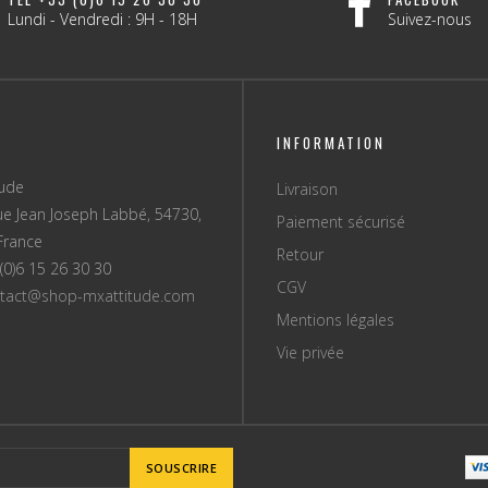
Lundi - Vendredi : 9H - 18H
Suivez-nous
INFORMATION
tude
Livraison
ue Jean Joseph Labbé, 54730,
Paiement sécurisé
France
Retour
(0)6 15 26 30 30
CGV
tact@shop-mxattitude.com
Mentions légales
Vie privée
SOUSCRIRE