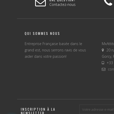
Contactez-nous
QUI SOMMES NOUS
Entreprise Française basée dans le
MxAtti
grand est, nous serrons ravis de vous
20 r
aider dans votre passion!
Gorcy, 
+33 
con
INSCRIPTION À LA
NEWSLETTER