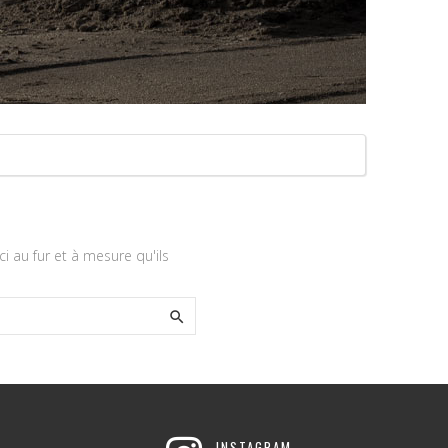
ci au fur et à mesure qu'ils

INSTAGRAM