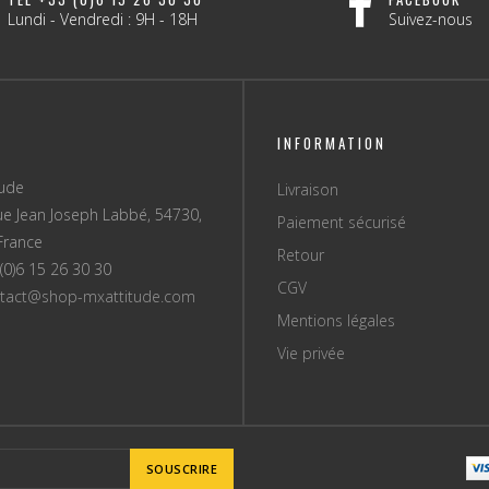
Lundi - Vendredi : 9H - 18H
Suivez-nous
INFORMATION
tude
Livraison
ue Jean Joseph Labbé, 54730,
Paiement sécurisé
France
Retour
(0)6 15 26 30 30
CGV
tact@shop-mxattitude.com
Mentions légales
Vie privée
SOUSCRIRE