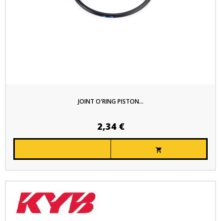
JOINT O'RING PISTON...
2,34 €
