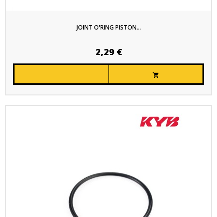
JOINT O'RING PISTON...
2,29 €
