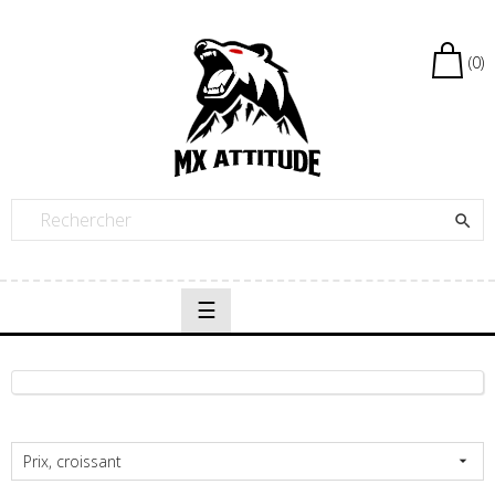
(0)

Basculer
☰
la
navigation
Prix, croissant
