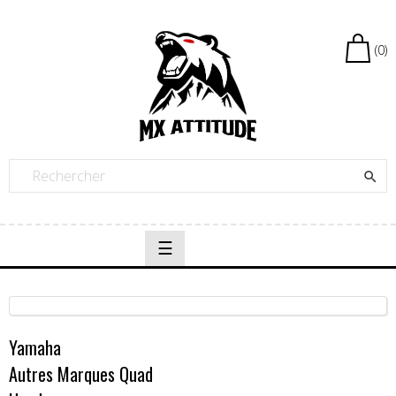
(0)

Basculer
☰
la
navigation
Yamaha
Autres Marques Quad