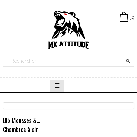
(0)

Basculer
☰
la
navigation
Bib Mousses &...
Chambres à air