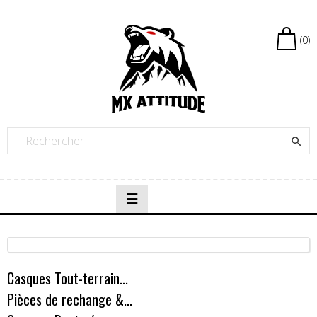
(0)

Basculer
☰
la
navigation
Casques Tout-terrain...
Pièces de rechange &...