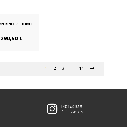
AN RENFORCÉ 8 BALL
290,50 €
1
2
3
…
11
INSTAGRAM
Suivez-nous