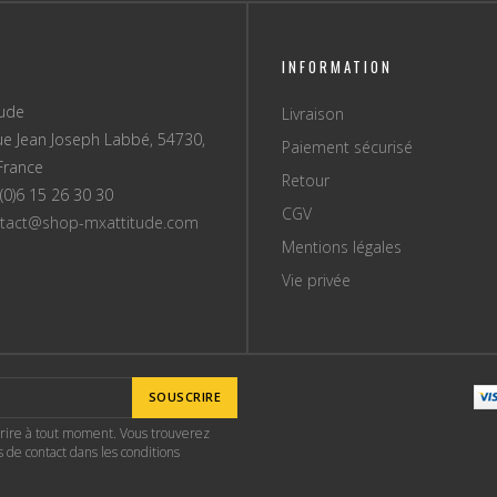
INFORMATION
tude
Livraison
ue Jean Joseph Labbé, 54730,
Paiement sécurisé
France
Retour
(0)6 15 26 30 30
CGV
tact@shop-mxattitude.com
Mentions légales
Vie privée
SOUSCRIRE
rire à tout moment. Vous trouverez
 de contact dans les conditions