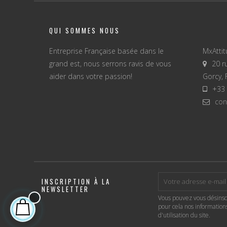
QUI SOMMES NOUS
Entreprise Française basée dans le
MxAtti
grand est, nous serrons ravis de vous
20 r
aider dans votre passion!
Gorcy, 
+33 
con
INSCRIPTION À LA
NEWSLETTER
Vous pouvez vous désinsc
pour cela nos informations
d'utilisation du site.